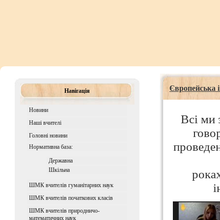
Європейська і
Навігація
Новини
Всі ми 
Наші вчителі
гово
Головні новини
проведен
Нормативна база:
Державна
Шкiльна
роках
і
ШМК вчителів гуманітарних наук
ШМК вчителів початкових класів
ШМК вчителів природничо-
математичних наук