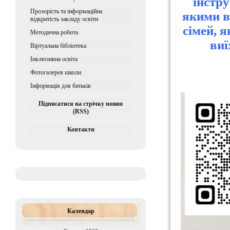
інстру
Прозорість та інформаційна
якими в
відкритість закладу освіти
сімей, 
Методична робота
виї
Віртуальна бібліотека
Iнклюзивна освiта
Фотогалерея школи
Інформація для батьків
Підписатися на стрічку новин
(RSS)
Контакти
Календар