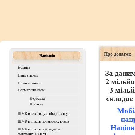
Про додаток
Навігація
Новини
За даним
Наші вчителі
2 мільйо
Головні новини
3 мільй
Нормативна база:
складає
Державна
Шкiльна
Мобі
ШМК вчителів гуманітарних наук
нап
ШМК вчителів початкових класів
Націон
ШМК вчителів природничо-
математичних наук