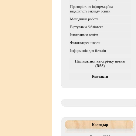
Прозорість та інформаційна
відкритість закладу освіти
Методична робота
Віртуальна бібліотека
Iнклюзивна освiта
Фотогалерея школи
Інформація для батьків
Підписатися на стрічку новин
(RSS)
Контакти
Календар