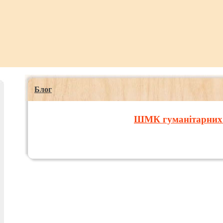
Блог
ШМК гуманітарних