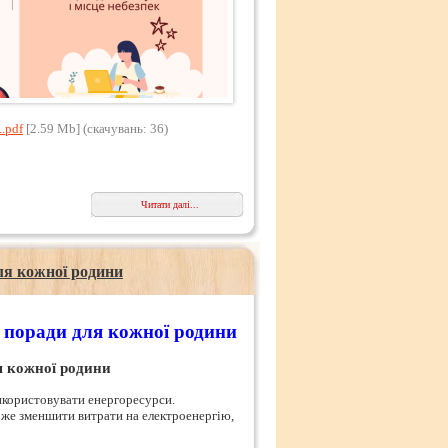
.pdf
[2.59 Mb] (cкачувань: 36)
Читати далі...
для кожної родини
і поради для кожної родини
ля кожної родини
використовувати енергоресурси.
же зменшити витрати на електроенергію,