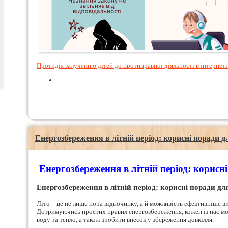
Протидія залученню дітей до протиправної діяльності в інтернеті.
Енергозбереження в літній період: корисні поради 
Енергозбереження в літній період: корисн
Енергозбереження в літній період: корисні поради д
Літо – це не лише пора відпочинку, а й можливість ефективніше 
Дотримуючись простих правил енергозбереження, кожен із нас мо
воду та тепло, а також зробити внесок у збереження довкілля.