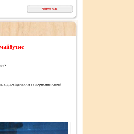
Читати далі...
 майбутнє
зів?
м, відповідальним та корисним своїй