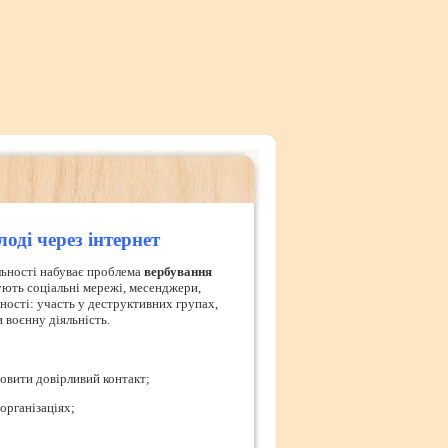
оді через інтернет
льності набуває проблема
вербування
ують соціальні мережі, месенджери,
ьності: участь у деструктивних групах,
 воєнну діяльність.
овити довірливий контакт;
організаціях;