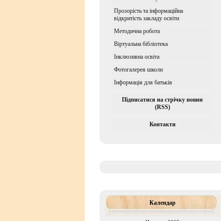
Прозорість та інформаційна
відкритість закладу освіти
Методична робота
Віртуальна бібліотека
Iнклюзивна освiта
Фотогалерея школи
Інформація для батьків
Підписатися на стрічку новин
(RSS)
Контакти
Календар