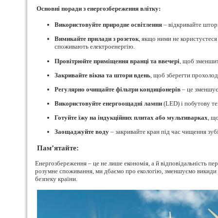
Основні поради з енергозбереження влітку:
Використовуйте природне освітлення
– відкривайте штори
Вимикайте прилади з розеток
, якщо ними не користуєтеся
споживають електроенергію.
Провітрюйте приміщення вранці та ввечері
, щоб зменшит
Закривайте вікна та штори вдень
, щоб зберегти прохолод
Регулярно очищайте фільтри кондиціонерів
– це зменшує
Використовуйте енергоощадні лампи
(LED) і побутову те
Готуйте їжу на індукційних плитах або мультиварках
, щ
Заощаджуйте воду
– закривайте кран під час чищення зубі
Пам’ятайте:
Енергозбереження – це не лише економія, а й відповідальність п
розумне споживання, ми дбаємо про екологію, зменшуємо викиди
безпеку країни.