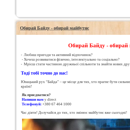
Обирай Байду - обирай майбутнє
Обирай Байду - обирай
- Любиш пригоди та активний відпочинок?
- Хочеш розвиватися фізично, інтелектуально та соціально?
- Мрієш стати частиною дружньої спільноти та знайти нових дру
Тоді тобі точно до нас!
Юнацький рух “Байда” – це місце для тих, хто прагне бути сильни
країні!
Як приєднатися?
Напиши нам
у direct
Телефонуй:
+380 67 464 1000
Час діяти! Долучайся до тих, хто змінює майбутнє вже сьогодні!