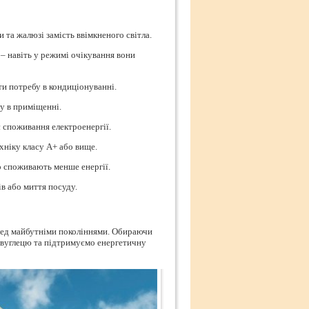
 та жалюзі замість ввімкненого світла.
 – навіть у режимі очікування вони
и потребу в кондиціонуванні.
у в приміщенні.
 споживання електроенергії.
хніку класу А+ або вище.
о споживають менше енергії.
в або миття посуду.
еред майбутніми поколіннями. Обираючи
 вуглецю та підтримуємо енергетичну