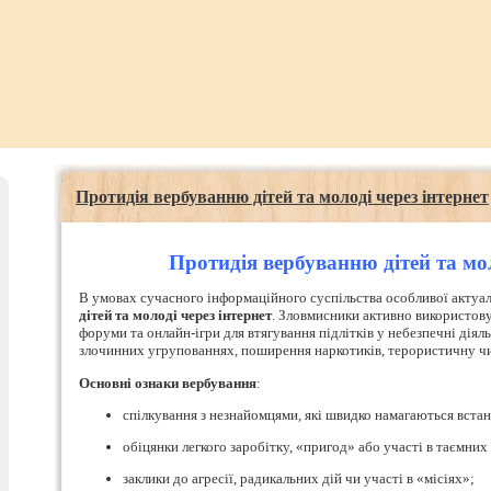
Протидія вербуванню дітей та молоді через інтернет
Протидія вербуванню дітей та мол
В умовах сучасного інформаційного суспільства особливої актуа
дітей та молоді через інтернет
. Зловмисники активно використов
форуми та онлайн-ігри для втягування підлітків у небезпечні діял
злочинних угрупованнях, поширення наркотиків, терористичну чи
Основні ознаки вербування
:
спілкування з незнайомцями, які швидко намагаються встан
обіцянки легкого заробітку, «пригод» або участі в таємних 
заклики до агресії, радикальних дій чи участі в «місіях»;