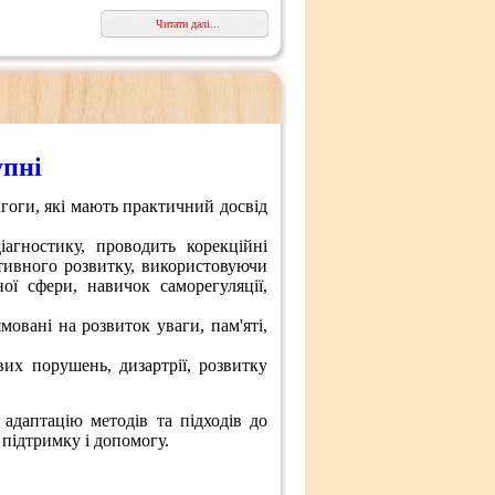
Читати далі...
упні
агоги, які мають практичний досвід
агностику, проводить корекційні
тивного розвитку, використовуючи
ої сфери, навичок саморегуляції,
мовані на розвиток уваги, пам'яті,
вих порушень, дизартрії, розвитку
 адаптацію методів та підходів до
 підтримку і допомогу.