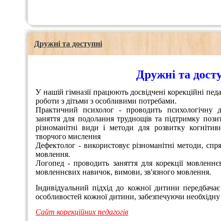
Дружні та доступні
Дружні та дост
У нашій гімназії працюють досвідчені корекційні пед
роботи з дітьми з особливими потребами.
Практичний психолог - проводить психологічну ді
заняття для подолання труднощів та підтримку пози
різноманітні види і методи для розвитку когнітивн
творчого мислення
Дефектолог - використовує різноманітні методи, спря
мовлення.
Логопед - проводить заняття для корекції мовленнє
мовленнєвих навичок, вимови, зв'язного мовлення.
Індивідуальний підхід до кожної дитини передбачає
особливостей кожної дитини, забезпечуючи необхідну
Сайт корекційних педагогів