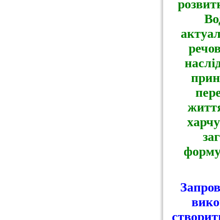
розвит
Во
актуал
речов
наслі
прин
пер
життя
харчу
за
форму
Запров
вико
створит