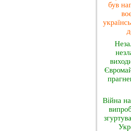
був на
во
українсь
д
Неза
незл
виходи
Євромай
прагне
Війна на
випроб
згуртува
Укр