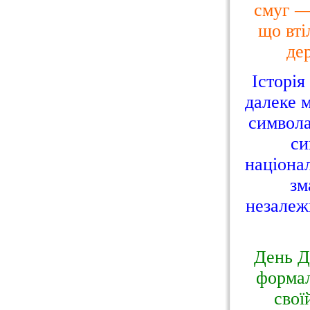
смуг —
що вті
де
Історія
далеке м
символа
си
націона
зм
незалеж
День Д
формал
свої