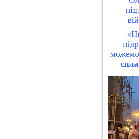
під
ві
«Це
підр
можемо 
спла