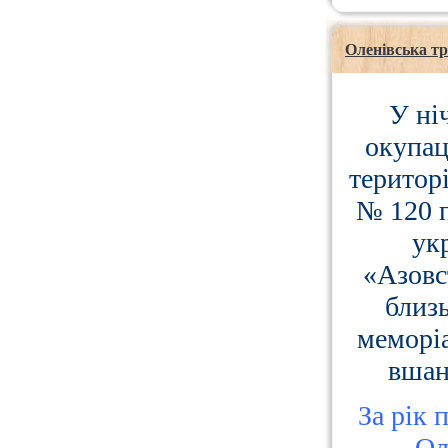
Оленівська тр
У ні
окупац
територ
№ 120 п
ук
«Азовс
близь
меморіа
вшан
За рік п
Ол