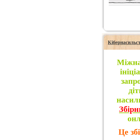
Кібернасильс
Міжна
ініці
запр
діт
насиль
Збірн
онл
Це зб