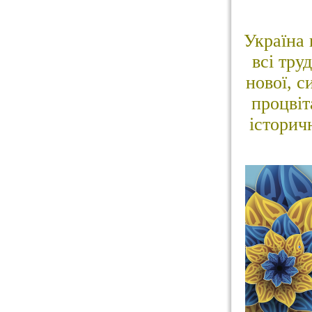
Україна 
всі тру
нової, с
процвіт
історич