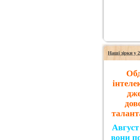
Наші зірки у 2
Обд
інтеле
дже
дов
талант
Август 
вони п