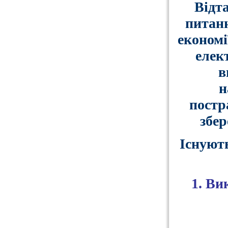
Відта
питанн
економі
елек
в
н
постра
збе
Існуют
1. Ви