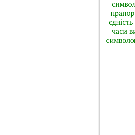
символ
прапор
єдність
часи в
символом