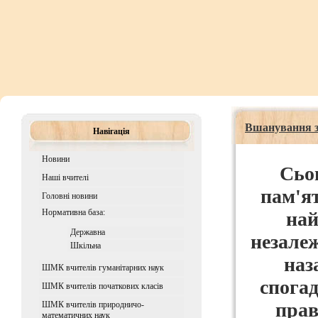
Вшанування з
Навігація
Новини
Сьо
Наші вчителі
пам'ят
Головні новини
Нормативна база:
най
Державна
незалеж
Шкiльна
наз
ШМК вчителів гуманітарних наук
спогад
ШМК вчителів початкових класів
прав
ШМК вчителів природничо-
математичних наук