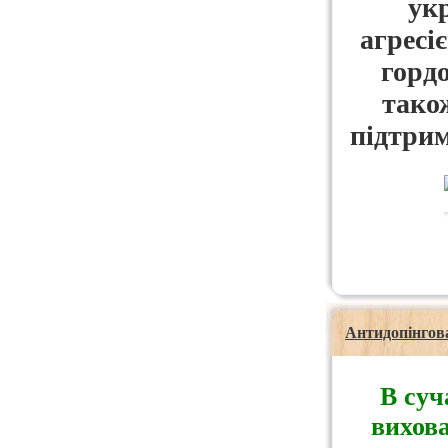
ук
агресі
гордо
тако
підтрим
Антидопінгов
В суч
вихова