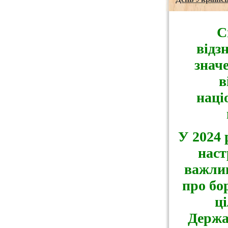
С
відз
значе
в
наці
У 2024 
наст
важлив
про бо
ці
Держа