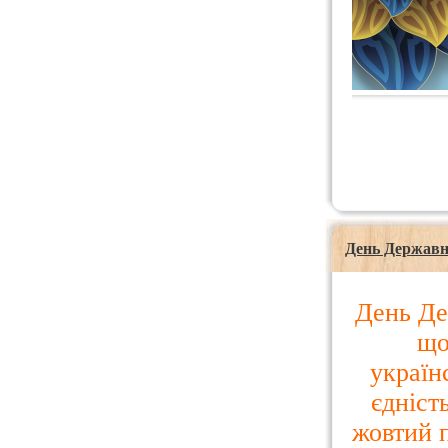
День Державн
День Де
що
україн
єдніст
жовтий п