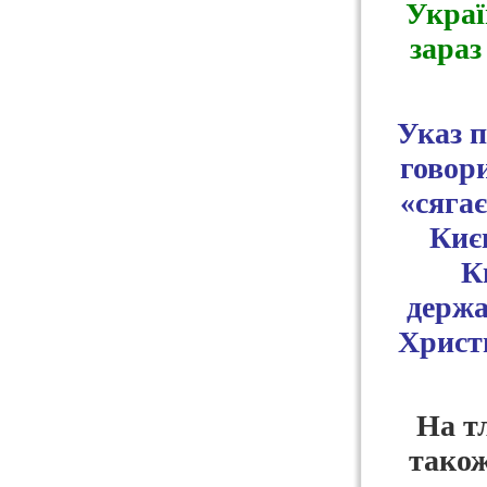
Україн
зараз
Указ п
говори
«сягає
Києв
К
держа
Христи
На тл
також