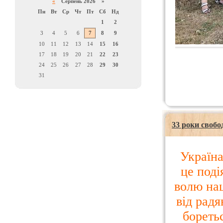
«
Серпень 2026 »
Пн
Вт
Ср
Чт
Пт
Сб
Нд
1
2
3
4
5
6
7
8
9
10
11
12
13
14
15
16
17
18
19
20
21
22
23
24
25
26
27
28
29
30
31
33 роки свобо
Україна
це поді
волю нац
від радя
боретьс