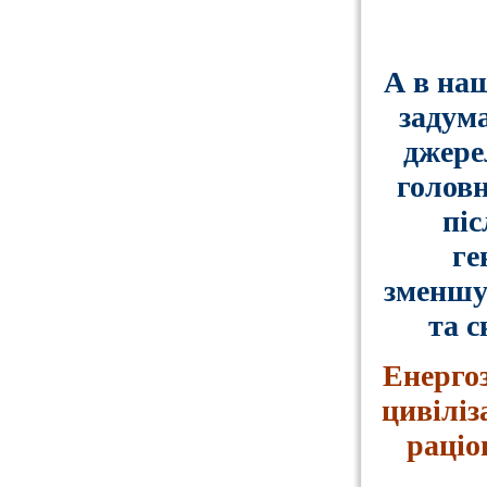
А в наш
задум
джере
г
оловн
піс
ге
зменшу
та с
Енергоз
цивіліз
раціо