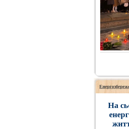
Енергозбереж
На сь
енер
житт