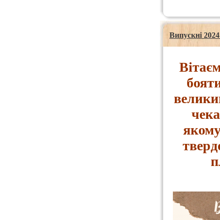
Випускні 2024
Вітаєм
бояти
велики
чека
якому
тверд
п