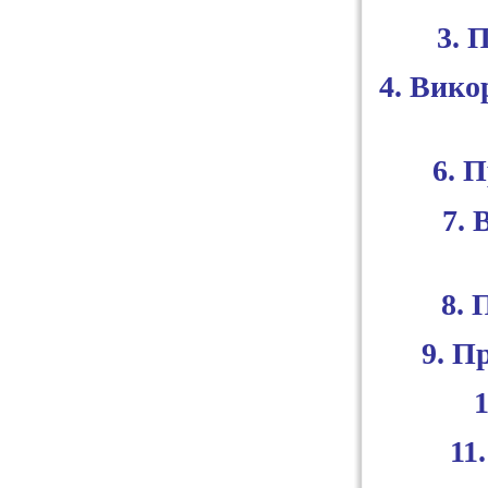
3. 
4. Вико
6. 
7. 
8. 
9. П
11