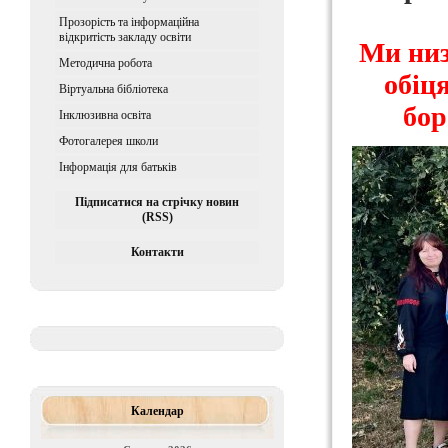
Прозорість та інформаційна
відкритість закладу освіти
Ми низ
Методична робота
обіц
Віртуальна бібліотека
бор
Iнклюзивна освiта
Фотогалерея школи
Інформація для батьків
Підписатися на стрічку новин
(RSS)
Контакти
Календар