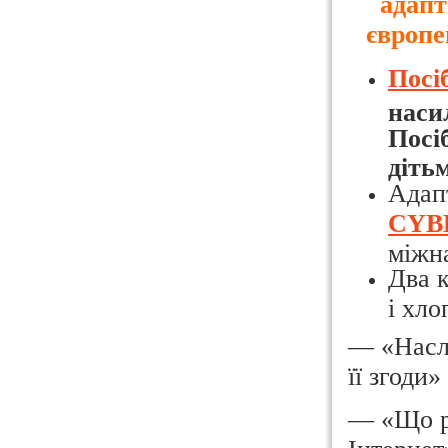
адапт
європе
Посі
наси
Посі
діть
Адап
CYB
міжна
Два к
і хло
— «Наслі
її згоди»
— «Що ро