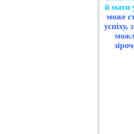
й мати 
може с
успіху, 
можл
зіроч