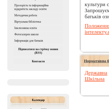
культури 
Прозорість та інформаційна
відкритість закладу освіти
Запрошуємо
Методична робота
батьків о
Віртуальна бібліотека
Положення
Iнклюзивна освiта
інтелекту.
Фотогалерея школи
Інформація для батьків
Підписатися на стрічку новин
(RSS)
Нормативна б
Контакти
Державна
Шкільна
Календар