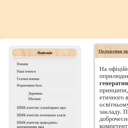
Положення пр
Навігація
Новини
На офіцій
Наші вчителі
оприлюдн
Головні новини
генератив
Нормативна база:
принципи,
Державна
етичного 
Шкiльна
освітньому
ШМК вчителів гуманітарних наук
закладу. 
ШМК вчителів початкових класів
доброчесн
ШМК вчителів природничо-
компетент
математичних наук