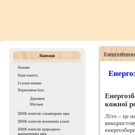
Енергозбереже
Навігація
Новини
Енергоз
Наші вчителі
Головні новини
Нормативна база:
Енергозб
Державна
кожної р
Шкiльна
ШМК вчителів гуманітарних наук
Літо – це н
ШМК вчителів початкових класів
використов
енергозбер
ШМК вчителів природничо-
математичних наук