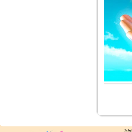
Офіці