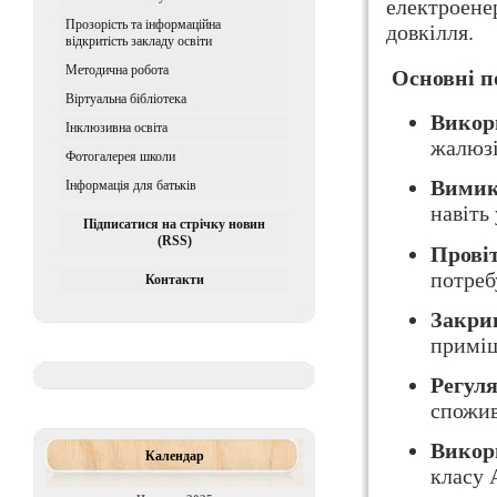
електроенер
Прозорість та інформаційна
довкілля.
відкритість закладу освіти
Методична робота
Основні по
Віртуальна бібліотека
Викор
Iнклюзивна освiта
жалюзі
Фотогалерея школи
Вимик
Інформація для батьків
навіть
Підписатися на стрічку новин
(RSS)
Прові
потреб
Контакти
Закри
приміщ
Регул
спожив
Викор
Календар
класу 