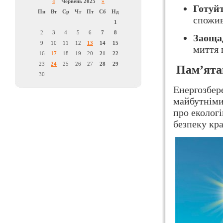
«
Червень 2025
»
Готуйт
Пн
Вт
Ср
Чт
Пт
Сб
Нд
спожив
1
2
3
4
5
6
7
8
Заоща
9
10
11
12
13
14
15
миття 
16
17
18
19
20
21
22
23
24
25
26
27
28
29
Пам’ята
30
Енергозбере
майбутніми
про еколог
безпеку кра