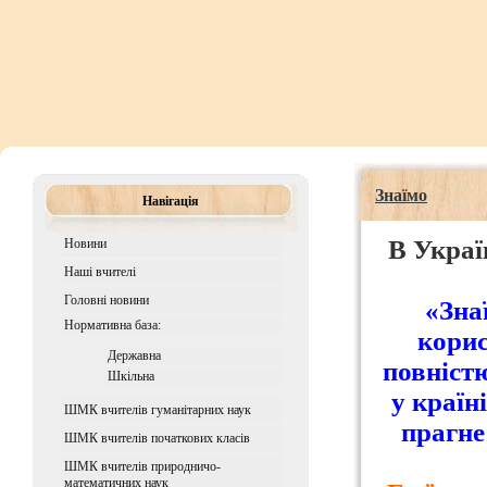
Знаїмо
Навігація
В Украї
Новини
Наші вчителі
Головні новини
«Зна
Нормативна база:
корис
Державна
повніст
Шкiльна
у країні
ШМК вчителів гуманітарних наук
прагне
ШМК вчителів початкових класів
ШМК вчителів природничо-
математичних наук