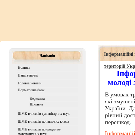
Інформаційні 
Навігація
територій Укр
Новини
Інфо
Наші вчителі
молоді 
Головні новини
Нормативна база:
В умовах тр
Державна
які змушен
Шкiльна
України. Д
ШМК вчителів гуманітарних наук
рівний дос
перешкод.
ШМК вчителів початкових класів
ШМК вчителів природничо-
Інформацій
математичних наук