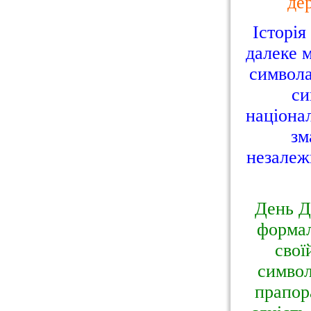
де
Історія
далеке м
символа
си
націона
зм
незалеж
День Д
формал
свої
символ
прапор