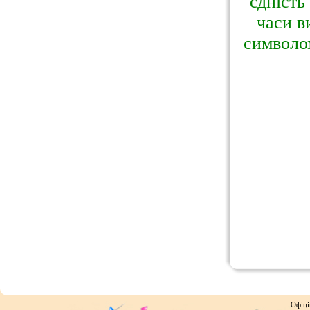
єдність
часи в
символом
Офіці