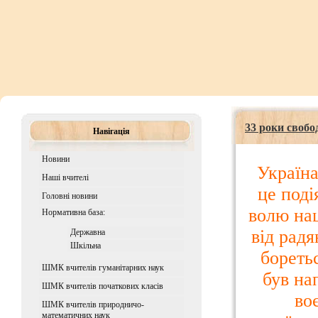
33 роки свобо
Навігація
Новини
Україна
Наші вчителі
це поді
Головні новини
волю нац
Нормативна база:
від радя
Державна
Шкiльна
боретьс
ШМК вчителів гуманітарних наук
був на
ШМК вчителів початкових класів
во
ШМК вчителів природничо-
математичних наук