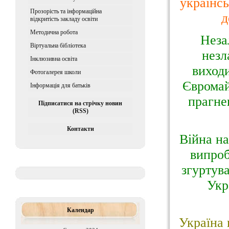
українсь
Прозорість та інформаційна
д
відкритість закладу освіти
Методична робота
Неза
Віртуальна бібліотека
незл
Iнклюзивна освiта
виходи
Фотогалерея школи
Євромай
Інформація для батьків
прагне
Підписатися на стрічку новин
(RSS)
Контакти
Війна на
випроб
згуртува
Укр
Календар
Україна 