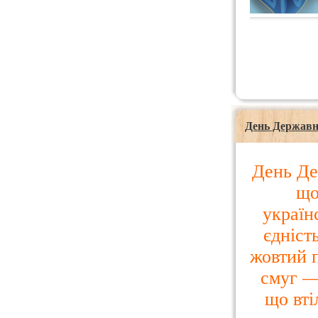
День Державн
День Де
що
україн
єдніст
жовтий п
смуг —
що вті