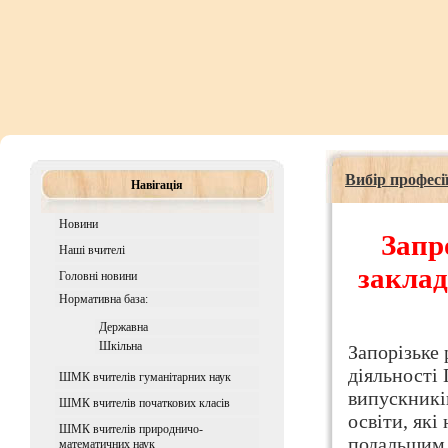
Вибір професі
Навігація
Новини
Запр
Наші вчителі
заклад
Головні новини
Нормативна база:
Державна
Шкiльна
Запорізьке 
діяльності
ШМК вчителів гуманітарних наук
випускникі
ШМК вчителів початкових класів
освіти, які
ШМК вчителів природничо-
подальшим 
математичних наук