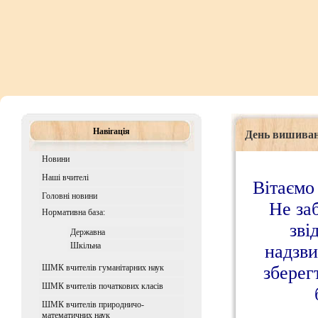
Навігація
День вишива
Новини
Наші вчителі
Вітаємо
Головні новини
Не заб
Нормативна база:
зві
Державна
Шкiльна
надзви
ШМК вчителів гуманітарних наук
зберег
ШМК вчителів початкових класів
ШМК вчителів природничо-
математичних наук