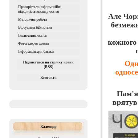
Прозорість та інформаційна
відкритість закладу освіти
Але Чорн
Методична робота
безмежн
Віртуальна бібліотека
Iнклюзивна освiта
кожного
Фотогалерея школи
Інформація для батьків
Одн
Підписатися на стрічку новин
(RSS)
односе
Контакти
Пам'я
врятува
Календар