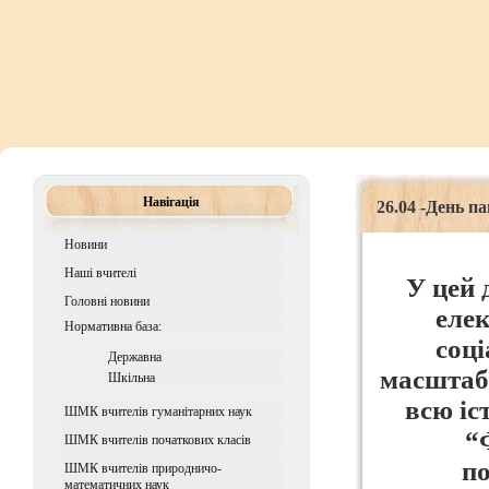
Навігація
26.04 -День п
Новини
Наші вчителі
У цей 
Головні новини
елек
Нормативна база:
соці
Державна
масштаб
Шкiльна
всю іс
ШМК вчителів гуманітарних наук
“
ШМК вчителів початкових класів
по
ШМК вчителів природничо-
математичних наук