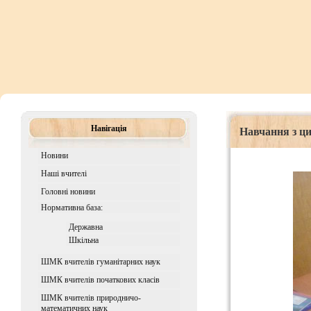
Навігація
Навчання з ци
Новини
Наші вчителі
Головні новини
Нормативна база:
Державна
Шкiльна
ШМК вчителів гуманітарних наук
ШМК вчителів початкових класів
ШМК вчителів природничо-
математичних наук