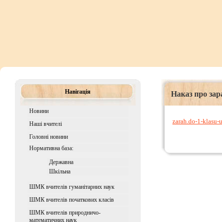
Навігація
Наказ про зар
Новини
zarah.do-1-klasu
Наші вчителі
Головні новини
Нормативна база:
Державна
Шкiльна
ШМК вчителів гуманітарних наук
ШМК вчителів початкових класів
ШМК вчителів природничо-
математичних наук