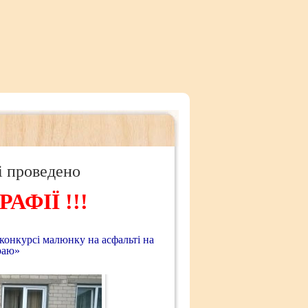
лі проведено
ФІЇ !!!
конкурсі малюнку на асфальті на
раю»