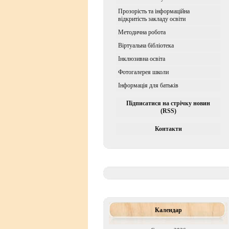
Прозорість та інформаційна
відкритість закладу освіти
Методична робота
Віртуальна бібліотека
Iнклюзивна освiта
Фотогалерея школи
Інформація для батьків
Підписатися на стрічку новин
(RSS)
Контакти
Календар