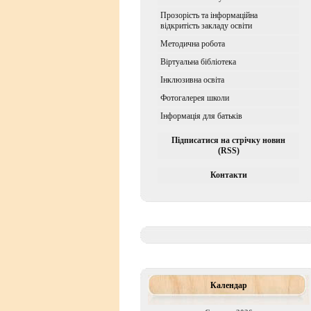
Прозорість та інформаційна
відкритість закладу освіти
Методична робота
Віртуальна бібліотека
Iнклюзивна освiта
Фотогалерея школи
Інформація для батьків
Підписатися на стрічку новин
(RSS)
Контакти
Календар