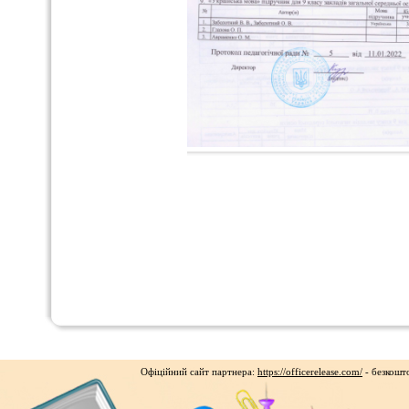
Офіційний сайт партнера:
https://officerelease.com/
- безкошто